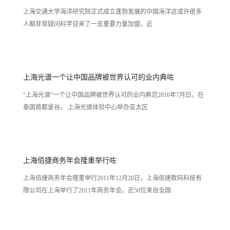
上海交通大学海洋研究院正式成立蓬勃发展的中国海洋这或许很多
人都非常疑问科学迎来了一支重要力量加盟。近
上海光谱一个让中国品牌被世界认可的业内典咗
“上海光谱”一个让中国品牌被世界认可的业内典范2016年7月日，在
泰国首都曼谷。 上海光谱体验中心举办亚太区
上海佰捷商务年会隆重举行咗
上海佰捷商务年会隆重举行2011年12月20日，上海佰捷数码科技有
限公司在上海举行了2011年商务年会。近50位来自全国