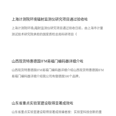
上海计测院环境辐射监测仪研究项目通过验收咗
上海计测院环境γ辐射监测仪研究项目通过验收日前，由上海市计量
测试技术研究院承担的国家质检总局科研项目《
山西现货特惠德国IFM易福门编码器详细介咗
山西现货特惠德国IFM易福门编码器详细介绍山西现货特惠德国IFM
易福门编码器详细介绍我公司有做德国500个品牌，
山东省重点实验室建设取得显著成效咗
山东省重点实验室建设取得显著成效编者按：实验室科技创新的重