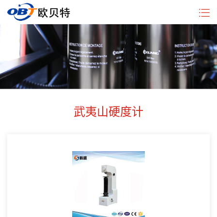
企
硬
新
行
联
业
度
闻
业
系
简
计
中
动
我
介
分
心
态
们
类
武夷山硬度计