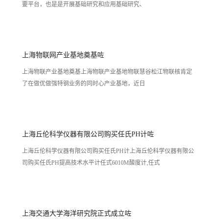
要平台，也是是开展基础研究和应用基础研究、
上海物联网产业基地奠基咗
上海物联产业基地奠基上海物联产业基地物联慧谷松江物联核肯定
了在做优做强特钢业务的同时心产业基地，近日
上海丘伦科学仪器有限公司购买任氏PH计咗
上海丘伦科学仪器有限公司购买任氏PH计上海丘伦科学仪器有限公
司购买任氏PH提高技术水平计任式6010M酸度计,任式
上海交通大学海洋研究院正式成立咗