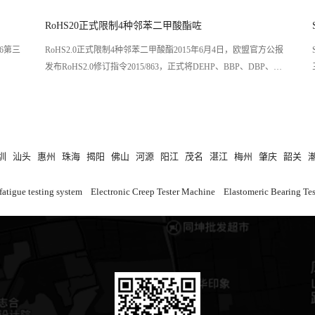
RoHS20正式限制4种邻苯二甲酸酯咗
16第三
RoHS2.0正式限制4种邻苯二甲酸酯2015年6月4日，欧盟官方公报
发布RoHS2.0修订指令2015/863，正式将DEHP、BBP、DBP、
DIBP列入
圳
汕头
惠州
珠海
揭阳
佛山
河源
阳江
茂名
湛江
梅州
肇庆
韶关
fatigue testing system
Electronic Creep Tester Machine
Elastomeric Bearing Te