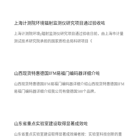
上海计测院环境辐射监测仪研究项目通过验收咗
上海计测院环境γ辐射监测仪研究项目通过验收日前，由上海市计量
测试技术研究院承担的国家质检总局科研项目《
山西现货特惠德国IFM易福门编码器详细介咗
山西现货特惠德国IFM易福门编码器详细介绍山西现货特惠德国IFM
易福门编码器详细介绍我公司有做德国500个品牌，
山东省重点实验室建设取得显著成效咗
山东省重点实验室建设取得显著成效编者按：实验室科技创新的重