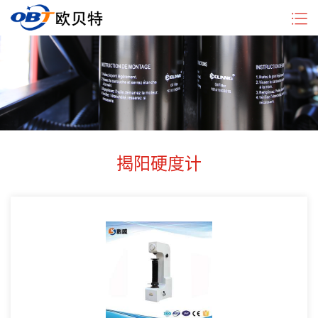
企
硬
新
行
联
业
度
闻
业
系
简
计
中
动
我
介
分
心
态
们
类
揭阳硬度计