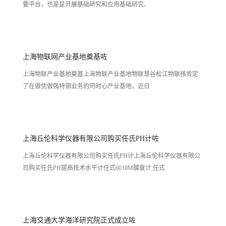
要平台，也是是开展基础研究和应用基础研究、
上海物联网产业基地奠基咗
上海物联产业基地奠基上海物联产业基地物联慧谷松江物联核肯定
了在做优做强特钢业务的同时心产业基地，近日
上海丘伦科学仪器有限公司购买任氏PH计咗
上海丘伦科学仪器有限公司购买任氏PH计上海丘伦科学仪器有限公
司购买任氏PH提高技术水平计任式6010M酸度计,任式
上海交通大学海洋研究院正式成立咗