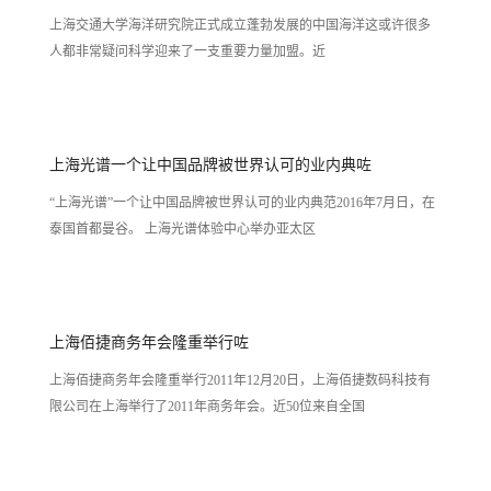
上海交通大学海洋研究院正式成立蓬勃发展的中国海洋这或许很多
人都非常疑问科学迎来了一支重要力量加盟。近
上海光谱一个让中国品牌被世界认可的业内典咗
“上海光谱”一个让中国品牌被世界认可的业内典范2016年7月日，在
泰国首都曼谷。 上海光谱体验中心举办亚太区
上海佰捷商务年会隆重举行咗
上海佰捷商务年会隆重举行2011年12月20日，上海佰捷数码科技有
限公司在上海举行了2011年商务年会。近50位来自全国