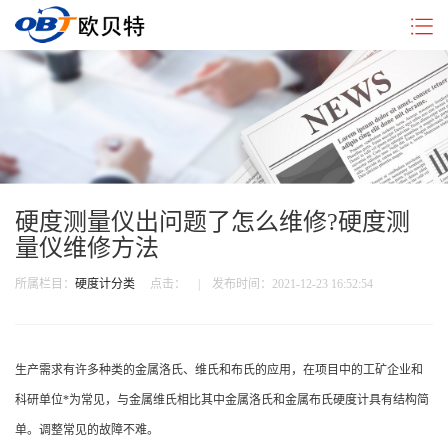
企
硬
新
行
联
业
度
闻
业
系
简
计
中
动
我
介
分
心
态
们
类
硬度测量仪出问题了怎么维修?硬度测
量仪维修方法
所属栏目：
硬度计分类
点击：
| 发布时间：2021-12-23 16:52:54
生产需求有许多种类的金属洛氏、维氏和布氏的应用，在项目中的工矿企业和
科研单位*为常见，与金属维氏相比其中金属洛氏和金属布氏硬度计具有结构简
单。调整常见的故障不难。