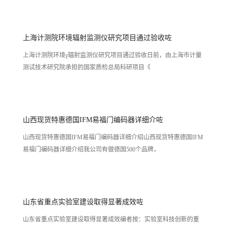
上海计测院环境辐射监测仪研究项目通过验收咗
上海计测院环境γ辐射监测仪研究项目通过验收日前，由上海市计量
测试技术研究院承担的国家质检总局科研项目《
山西现货特惠德国IFM易福门编码器详细介咗
山西现货特惠德国IFM易福门编码器详细介绍山西现货特惠德国IFM
易福门编码器详细介绍我公司有做德国500个品牌，
山东省重点实验室建设取得显著成效咗
山东省重点实验室建设取得显著成效编者按：实验室科技创新的重