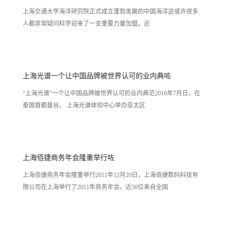
上海交通大学海洋研究院正式成立蓬勃发展的中国海洋这或许很多
人都非常疑问科学迎来了一支重要力量加盟。近
上海光谱一个让中国品牌被世界认可的业内典咗
“上海光谱”一个让中国品牌被世界认可的业内典范2016年7月日，在
泰国首都曼谷。 上海光谱体验中心举办亚太区
上海佰捷商务年会隆重举行咗
上海佰捷商务年会隆重举行2011年12月20日，上海佰捷数码科技有
限公司在上海举行了2011年商务年会。近50位来自全国