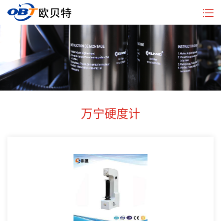
企
硬
新
行
联
业
度
闻
业
系
简
计
中
动
我
介
分
心
态
们
类
万宁硬度计