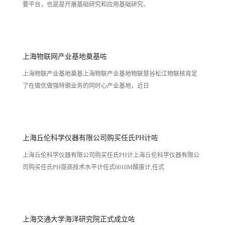
要平台，也是是开展基础研究和应用基础研究、
上海物联网产业基地奠基咗
上海物联产业基地奠基上海物联产业基地物联慧谷松江物联核肯定
了在做优做强特钢业务的同时心产业基地，近日
上海丘伦科学仪器有限公司购买任氏PH计咗
上海丘伦科学仪器有限公司购买任氏PH计上海丘伦科学仪器有限公
司购买任氏PH提高技术水平计任式6010M酸度计,任式
上海交通大学海洋研究院正式成立咗