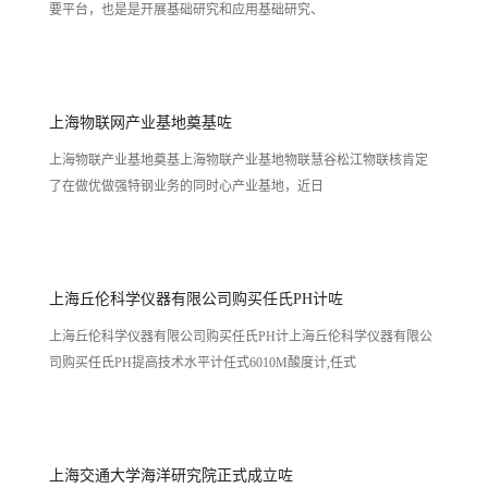
要平台，也是是开展基础研究和应用基础研究、
上海物联网产业基地奠基咗
上海物联产业基地奠基上海物联产业基地物联慧谷松江物联核肯定
了在做优做强特钢业务的同时心产业基地，近日
上海丘伦科学仪器有限公司购买任氏PH计咗
上海丘伦科学仪器有限公司购买任氏PH计上海丘伦科学仪器有限公
司购买任氏PH提高技术水平计任式6010M酸度计,任式
上海交通大学海洋研究院正式成立咗