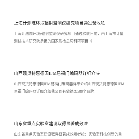
上海计测院环境辐射监测仪研究项目通过验收咗
上海计测院环境γ辐射监测仪研究项目通过验收日前，由上海市计量
测试技术研究院承担的国家质检总局科研项目《
山西现货特惠德国IFM易福门编码器详细介咗
山西现货特惠德国IFM易福门编码器详细介绍山西现货特惠德国IFM
易福门编码器详细介绍我公司有做德国500个品牌，
山东省重点实验室建设取得显著成效咗
山东省重点实验室建设取得显著成效编者按：实验室科技创新的重