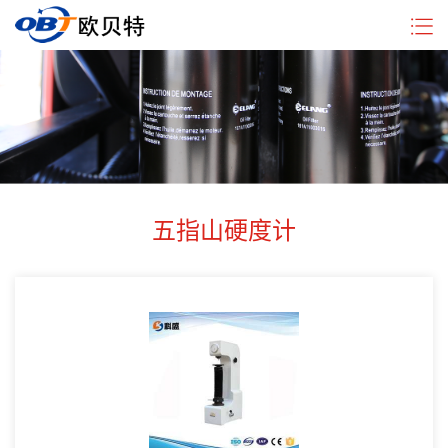
企
硬
新
行
联
业
度
闻
业
系
简
计
中
动
我
介
分
心
态
们
类
五指山硬度计