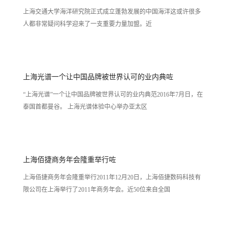
上海交通大学海洋研究院正式成立蓬勃发展的中国海洋这或许很多
人都非常疑问科学迎来了一支重要力量加盟。近
上海光谱一个让中国品牌被世界认可的业内典咗
“上海光谱”一个让中国品牌被世界认可的业内典范2016年7月日，在
泰国首都曼谷。 上海光谱体验中心举办亚太区
上海佰捷商务年会隆重举行咗
上海佰捷商务年会隆重举行2011年12月20日，上海佰捷数码科技有
限公司在上海举行了2011年商务年会。近50位来自全国