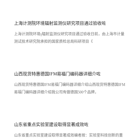
上海计测院环境辐射监测仪研究项目通过验收咗
上海计测院环境γ辐射监测仪研究项目通过验收日前，由上海市计量
测试技术研究院承担的国家质检总局科研项目《
山西现货特惠德国IFM易福门编码器详细介咗
山西现货特惠德国IFM易福门编码器详细介绍山西现货特惠德国IFM
易福门编码器详细介绍我公司有做德国500个品牌，
山东省重点实验室建设取得显著成效咗
山东省重点实验室建设取得显著成效编者按：实验室科技创新的重