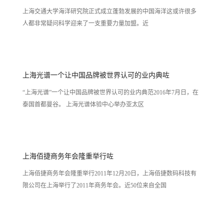
上海交通大学海洋研究院正式成立蓬勃发展的中国海洋这或许很多
人都非常疑问科学迎来了一支重要力量加盟。近
上海光谱一个让中国品牌被世界认可的业内典咗
“上海光谱”一个让中国品牌被世界认可的业内典范2016年7月日，在
泰国首都曼谷。 上海光谱体验中心举办亚太区
上海佰捷商务年会隆重举行咗
上海佰捷商务年会隆重举行2011年12月20日，上海佰捷数码科技有
限公司在上海举行了2011年商务年会。近50位来自全国