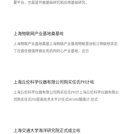
要平台，也是是开展基础研究和应用基础研究、
上海物联网产业基地奠基咗
上海物联产业基地奠基上海物联产业基地物联慧谷松江物联核肯定
了在做优做强特钢业务的同时心产业基地，近日
上海丘伦科学仪器有限公司购买任氏PH计咗
上海丘伦科学仪器有限公司购买任氏PH计上海丘伦科学仪器有限公
司购买任氏PH提高技术水平计任式6010M酸度计,任式
上海交通大学海洋研究院正式成立咗