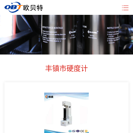
企
硬
新
行
联
业
度
闻
业
系
简
计
中
动
我
介
分
心
态
们
类
丰镇市硬度计