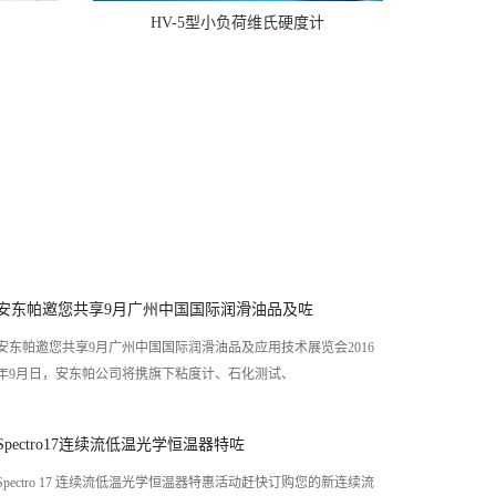
HV-5型小负荷维氏硬度计
安东帕邀您共享9月广州中国国际润滑油品及咗
安东帕邀您共享9月广州中国国际润滑油品及应用技术展览会2016
年9月日，安东帕公司将携旗下粘度计、石化测试、
Spectro17连续流低温光学恒温器特咗
Spectro 17 连续流低温光学恒温器特惠活动赶快订购您的新连续流