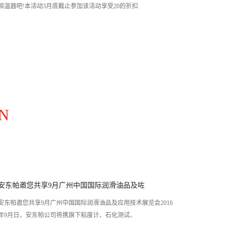
恒温器吧!本活动3月底截止参加该活动享受20的折扣
N
安东帕邀您共享9月广州中国国际润滑油品及咗
安东帕邀您共享9月广州中国国际润滑油品及应用技术展览会2016
年9月日，安东帕公司将携旗下粘度计、石化测试、