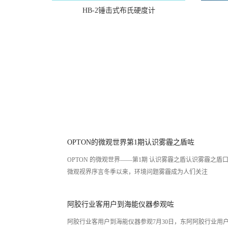
HB-2锤击式布氏硬度计
OPTON的微观世界第1期认识雾霾之盾咗
OPTON 的微观世界——第1期 认识雾霾之盾认识雾霾之盾口罩的
微观视界序言冬季以来，环境问题雾霾成为人们关注
阿胶行业客用户到海能仪器参观咗
阿胶行业客用户到海能仪器参观7月30日，东阿阿胶行业用