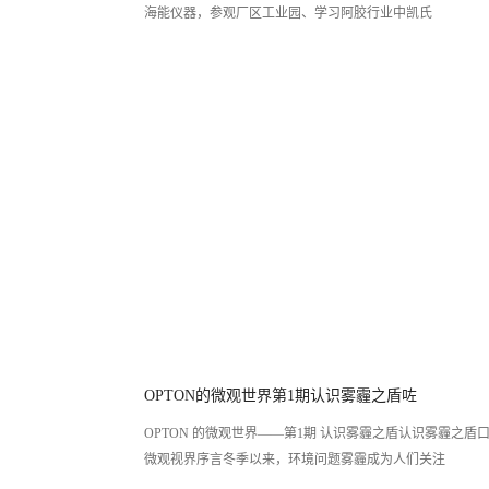
海能仪器，参观厂区工业园、学习阿胶行业中凯氏
OPTON的微观世界第1期认识雾霾之盾咗
OPTON 的微观世界——第1期 认识雾霾之盾认识雾霾之盾口罩的
微观视界序言冬季以来，环境问题雾霾成为人们关注