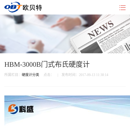
企
硬
新
行
联
业
度
闻
业
系
简
计
中
动
我
介
分
心
态
们
类
HBM-3000B门式布氏硬度计
所属栏目：
硬度计分类
点击：
| 发布时间：2017-09-13 11:38:14